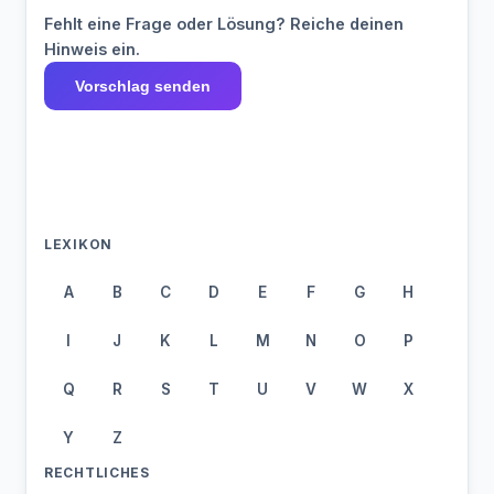
Fehlt eine Frage oder Lösung? Reiche deinen
Hinweis ein.
Vorschlag senden
LEXIKON
A
B
C
D
E
F
G
H
I
J
K
L
M
N
O
P
Q
R
S
T
U
V
W
X
Y
Z
RECHTLICHES