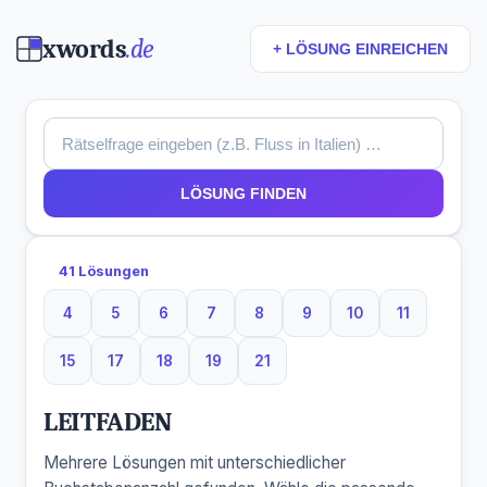
xwords
.de
+ LÖSUNG EINREICHEN
LÖSUNG FINDEN
41 Lösungen
4
5
6
7
8
9
10
11
4 Buchstaben
5 Buchstaben
6 Buchstaben
7 Buchstaben
8 Buchstaben
9 Buchstaben
10 Buchstaben
11 Buchsta
15
17
18
19
21
15 Buchstaben
17 Buchstaben
18 Buchstaben
19 Buchstaben
21 Buchstaben
LEITFADEN
Mehrere Lösungen mit unterschiedlicher