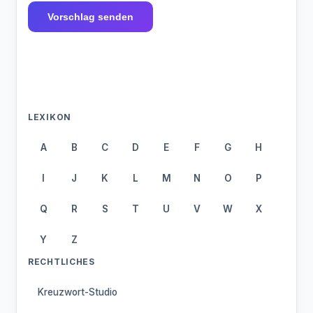
Vorschlag senden
LEXIKON
A
B
C
D
E
F
G
H
I
J
K
L
M
N
O
P
Q
R
S
T
U
V
W
X
Y
Z
RECHTLICHES
Kreuzwort-Studio