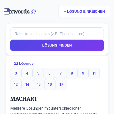
xwords
.de
+ LÖSUNG EINREICHEN
LÖSUNG FINDEN
22 Lösungen
3
4
5
6
7
8
9
11
3 Buchstaben
4 Buchstaben
5 Buchstaben
6 Buchstaben
7 Buchstaben
8 Buchstaben
9 Buchstaben
11 Buchsta
12
14
15
16
17
12 Buchstaben
14 Buchstaben
15 Buchstaben
16 Buchstaben
17 Buchstaben
MACHART
Mehrere Lösungen mit unterschiedlicher