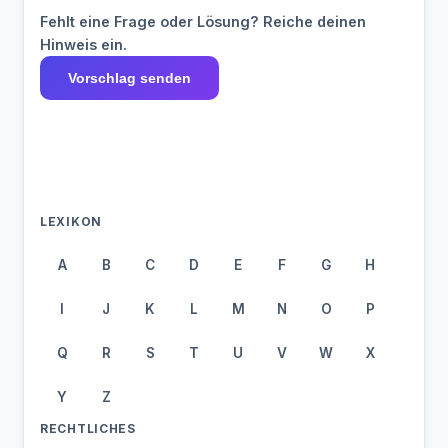
Fehlt eine Frage oder Lösung? Reiche deinen
Hinweis ein.
Vorschlag senden
LEXIKON
A
B
C
D
E
F
G
H
I
J
K
L
M
N
O
P
Q
R
S
T
U
V
W
X
Y
Z
RECHTLICHES