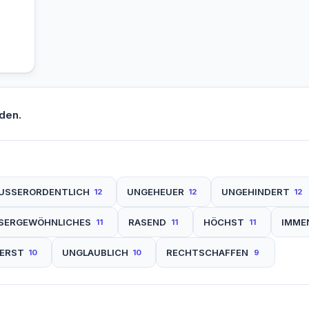
den.
USSERORDENTLICH
UNGEHEUER
UNGEHINDERT
12
12
12
SERGEWÖHNLICHES
RASEND
HÖCHST
IMME
11
11
11
SERST
UNGLAUBLICH
RECHTSCHAFFEN
10
10
9