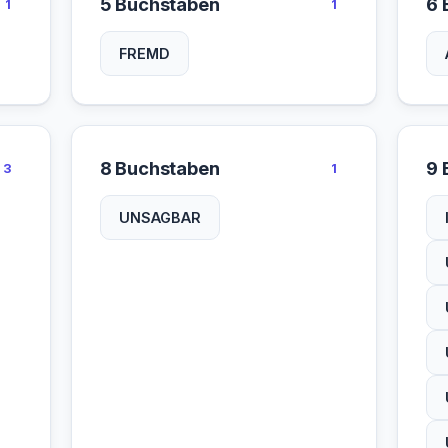
5 Buchstaben
6 
1
1
FREMD
8 Buchstaben
9 
3
1
UNSAGBAR