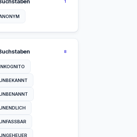
Buchstaben
1
ANONYM
Buchstaben
8
INKOGNITO
UNBEKANNT
UNBENANNT
UNENDLICH
UNFASSBAR
UNGEHEUER