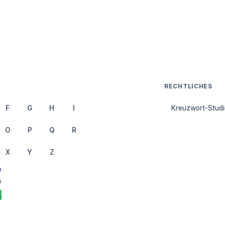
RECHTLICHES
F
G
H
I
Kreuzwort-Studi
O
P
Q
R
X
Y
Z
e
8