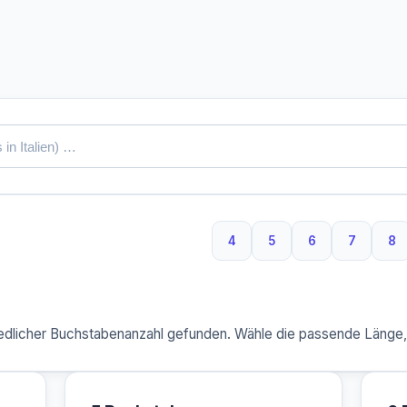
4
5
6
7
8
4 Buchstaben
5 Buchstaben
6 Buchstaben
7 Buchs
8 
dlicher Buchstabenanzahl gefunden. Wähle die passende Länge, u