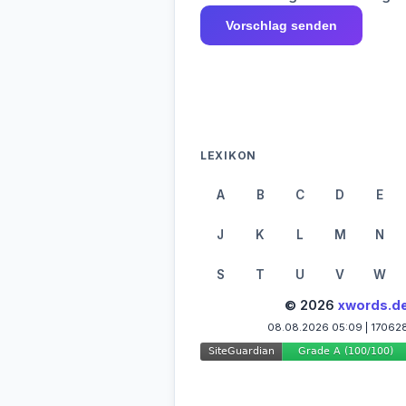
Vorschlag senden
LEXIKON
A
B
C
D
E
J
K
L
M
N
S
T
U
V
W
© 2026
xwords.d
08.08.2026 05:09 | 17062