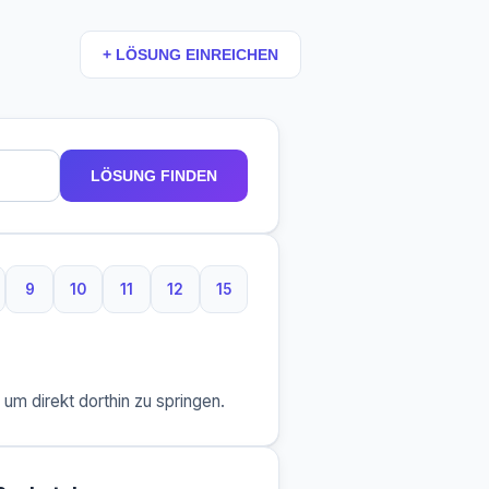
+ LÖSUNG EINREICHEN
LÖSUNG FINDEN
9
10
11
12
15
taben
Buchstaben
9 Buchstaben
10 Buchstaben
11 Buchstaben
12 Buchstaben
15 Buchstaben
m direkt dorthin zu springen.