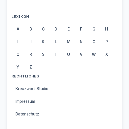
LEXIKON
A
B
C
D
E
F
G
H
I
J
K
L
M
N
O
P
Q
R
S
T
U
V
W
X
Y
Z
RECHTLICHES
Kreuzwort-Studio
Impressum
Datenschutz