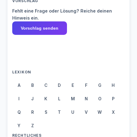
VORSCHLAG
Fehlt eine Frage oder Lösung? Reiche deinen
Hinweis ein.
Vorschlag senden
LEXIKON
A
B
C
D
E
F
G
H
I
J
K
L
M
N
O
P
Q
R
S
T
U
V
W
X
Y
Z
RECHTLICHES