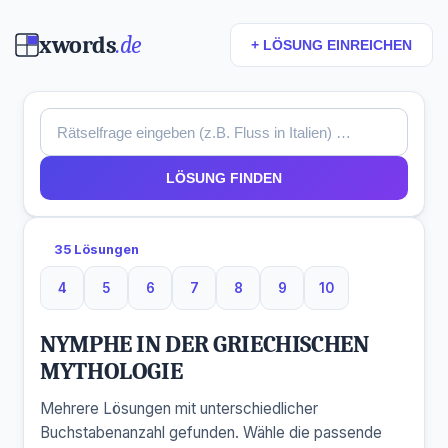
xwords
.de
+ LÖSUNG EINREICHEN
LÖSUNG FINDEN
35 Lösungen
4
5
6
7
8
9
10
4 Buchstaben
5 Buchstaben
6 Buchstaben
7 Buchstaben
8 Buchstaben
9 Buchstaben
10 Buchstaben
NYMPHE IN DER GRIECHISCHEN
MYTHOLOGIE
Mehrere Lösungen mit unterschiedlicher
Buchstabenanzahl gefunden. Wähle die passende