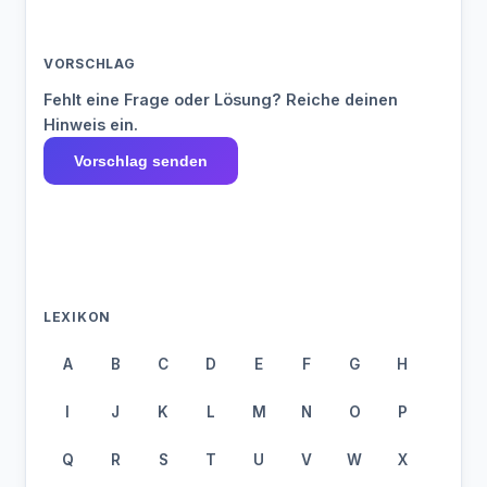
VORSCHLAG
Fehlt eine Frage oder Lösung? Reiche deinen
Hinweis ein.
Vorschlag senden
LEXIKON
A
B
C
D
E
F
G
H
I
J
K
L
M
N
O
P
Q
R
S
T
U
V
W
X