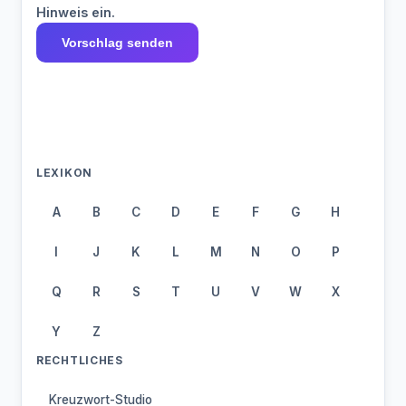
Hinweis ein.
Vorschlag senden
LEXIKON
A
B
C
D
E
F
G
H
I
J
K
L
M
N
O
P
Q
R
S
T
U
V
W
X
Y
Z
RECHTLICHES
Kreuzwort-Studio