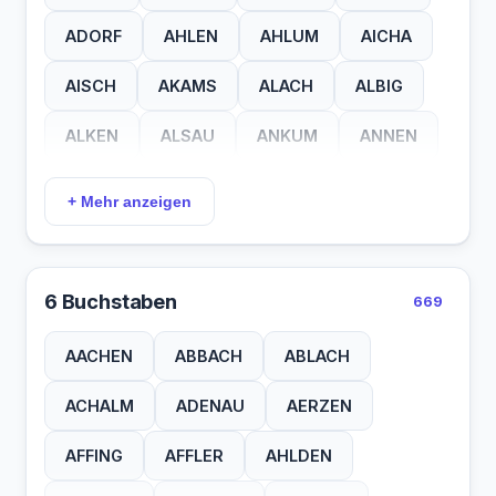
EIME
ENSE
ERLA
ERLE
ADORF
AHLEN
AHLUM
AICHA
FAID
FELM
GLAU
GRAB
AISCH
AKAMS
ALACH
ALBIG
GRUB
HAAG
HABY
HAGE
ALKEN
ALSAU
ANKUM
ANNEN
HAID
HAIN
HART
HEEG
ANTEN
APPEL
ARNIS
ASCHA
+ Mehr anzeigen
HEEK
HEHM
HERL
HOFS
AUFEN
AYING
BAABE
BAACH
HORN
HUDE
HUJE
IFTA
BADEM
BAKUM
BARLT
BARUM
6 Buchstaben
669
JORK
KAIL
KAYH
KELL
BEHLA
BELUM
BERAU
BERKA
AACHEN
ABBACH
ABLACH
KENN
KIEL
KIRF
KNAU
BERNE
BEROD
BETRA
BINAU
ACHALM
ADENAU
AERZEN
KORB
KORK
LAAR
LAIZ
BOCKA
BOEEL
BOERM
BOGEL
AFFING
AFFLER
AHLDEN
LECK
LEHE
LEHR
LEUN
BOKEL
BOREN
BOROD
BOSAU