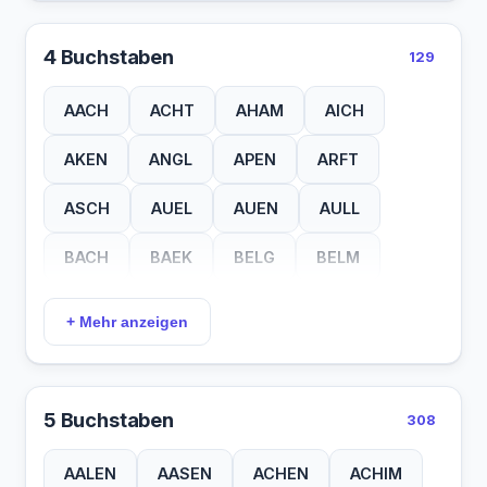
4 Buchstaben
129
AACH
ACHT
AHAM
AICH
AKEN
ANGL
APEN
ARFT
ASCH
AUEL
AUEN
AULL
BACH
BAEK
BELG
BELM
BERG
BITZ
BOEN
BOLL
+ Mehr anzeigen
BOMS
BONN
BOOS
BREY
BUCH
BURG
BURK
DAMP
5 Buchstaben
308
DOHR
DORN
EFEU
EICH
AALEN
AASEN
ACHEN
ACHIM