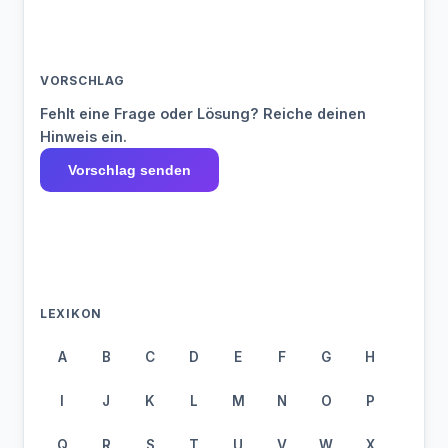
VORSCHLAG
Fehlt eine Frage oder Lösung? Reiche deinen
Hinweis ein.
Vorschlag senden
LEXIKON
A
B
C
D
E
F
G
H
I
J
K
L
M
N
O
P
Q
R
S
T
U
V
W
X