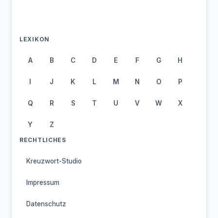
LEXIKON
A
B
C
D
E
F
G
H
I
J
K
L
M
N
O
P
Q
R
S
T
U
V
W
X
Y
Z
RECHTLICHES
Kreuzwort-Studio
Impressum
Datenschutz