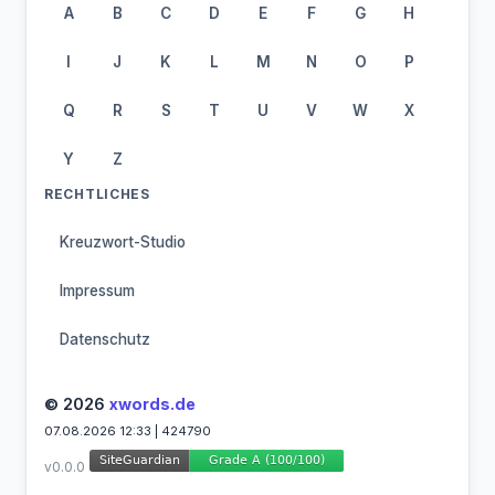
A
B
C
D
E
F
G
H
I
J
K
L
M
N
O
P
Q
R
S
T
U
V
W
X
Y
Z
RECHTLICHES
Kreuzwort-Studio
Impressum
Datenschutz
© 2026
xwords.de
07.08.2026 12:33 | 424790
v0.0.0