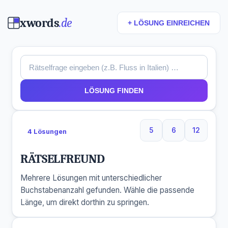
xwords
.de
+ LÖSUNG EINREICHEN
LÖSUNG FINDEN
5
6
12
4 Lösungen
5 Buchstaben
6 Buchstaben
12 Buchs
RÄTSELFREUND
Mehrere Lösungen mit unterschiedlicher
Buchstabenanzahl gefunden. Wähle die passende
Länge, um direkt dorthin zu springen.