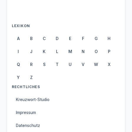
LEXIKON
A
B
C
D
E
F
G
H
I
J
K
L
M
N
O
P
Q
R
S
T
U
V
W
X
Y
Z
RECHTLICHES
Kreuzwort-Studio
Impressum
Datenschutz