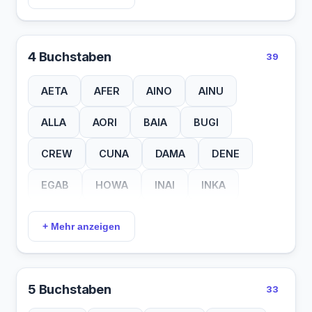
4 Buchstaben
39
AETA
AFER
AINO
AINU
ALLA
AORI
BAIA
BUGI
CREW
CUNA
DAMA
DENE
EGAB
HOWA
INAI
INKA
IREN
KOLH
KOSA
MAKA
+ Mehr anzeigen
MAYA
MIXE
NAMA
ONGA
PANI
PIMA
PURI
SAHO
5 Buchstaben
33
SGAU
SUMO
TANO
TEDA