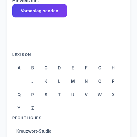
Hinweis ein.
Vorschlag senden
LEXIKON
A
B
C
D
E
F
G
H
I
J
K
L
M
N
O
P
Q
R
S
T
U
V
W
X
Y
Z
RECHTLICHES
Kreuzwort-Studio