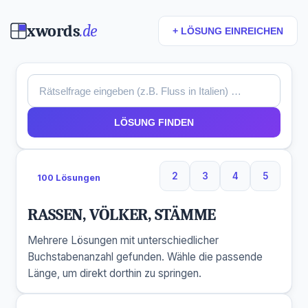
xwords
.de
+ LÖSUNG EINREICHEN
LÖSUNG FINDEN
2
3
4
5
100 Lösungen
2 Buchstaben
3 Buchstaben
4 Buchstaben
5 Buchst
RASSEN, VÖLKER, STÄMME
Mehrere Lösungen mit unterschiedlicher
Buchstabenanzahl gefunden. Wähle die passende
Länge, um direkt dorthin zu springen.