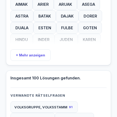
AIMAK
ARIER
ARUAK
ASEGA
TEDE
THAI
TUPI
USEN
ASTRA
BATAK
DAJAK
DORER
WASI
YUMA
ZULU
DUALA
ESTEN
FULBE
GOTEN
HINDU
INDER
JUDEN
KAREN
KENAI
LUREN
LYDER
MAGAR
+ Mehr anzeigen
OMAHA
OSKER
PAPUA
POLEN
SAKEN
SCHAN
SIOUX
SITKA
Insgesamt 100 Lösungen gefunden.
SUOMI
SYRER
TIBBU
UBIER
VERWANDTE RÄTSELFRAGEN
WEDDA
VOLKSGRUPPE, VOLKSSTAMM
91