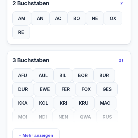
2 Buchstaben
7
AM
AN
AO
BO
NE
OX
RE
3 Buchstaben
21
AFU
AUL
BIL
BOR
BUR
DUR
EWE
FER
FOX
GES
KKA
KOL
KRI
KRU
MAO
MOI
NDI
NEN
QWA
RUS
ULA
+ Mehr anzeigen