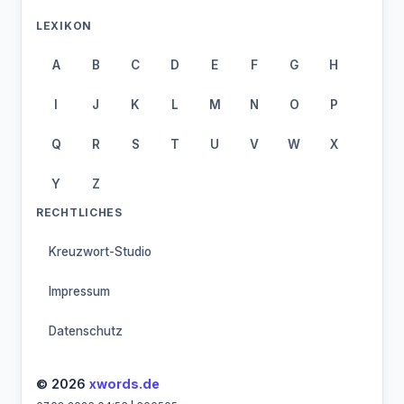
LEXIKON
A
B
C
D
E
F
G
H
I
J
K
L
M
N
O
P
Q
R
S
T
U
V
W
X
Y
Z
RECHTLICHES
Kreuzwort-Studio
Impressum
Datenschutz
© 2026
xwords.de