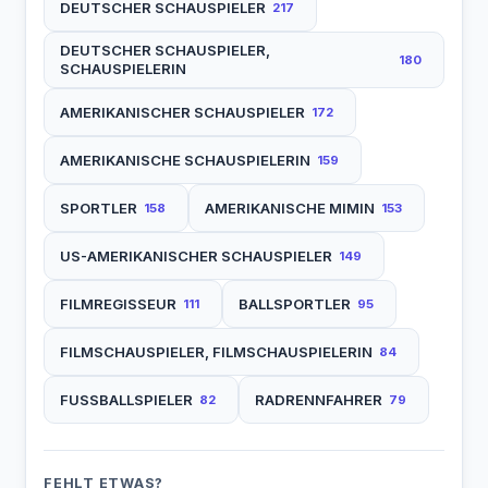
DEUTSCHER SCHAUSPIELER
217
WEISER
WELLES
WENZEL
VALETTI
VALLONE
VENTURA
DEUTSCHER SCHAUSPIELER,
180
WERNER
WIEDER
WIEMAN
SCHAUSPIELERIN
VOLONTE
WEGENER
WESSELY
AMERIKANISCHER SCHAUSPIELER
172
WILDER
WILLIS
WIMMER
WIDMARK
ZIEMANN
AMERIKANISCHE SCHAUSPIELERIN
159
WUSSOW
SPORTLER
AMERIKANISCHE MIMIN
158
153
US-AMERIKANISCHER SCHAUSPIELER
149
FILMREGISSEUR
BALLSPORTLER
111
95
FILMSCHAUSPIELER, FILMSCHAUSPIELERIN
84
FUSSBALLSPIELER
RADRENNFAHRER
82
79
FEHLT ETWAS?