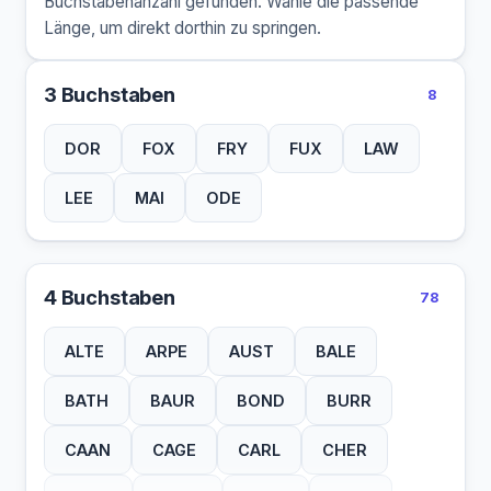
Buchstabenanzahl gefunden. Wähle die passende
Länge, um direkt dorthin zu springen.
3 Buchstaben
8
DOR
FOX
FRY
FUX
LAW
LEE
MAI
ODE
4 Buchstaben
78
ALTE
ARPE
AUST
BALE
BATH
BAUR
BOND
BURR
CAAN
CAGE
CARL
CHER