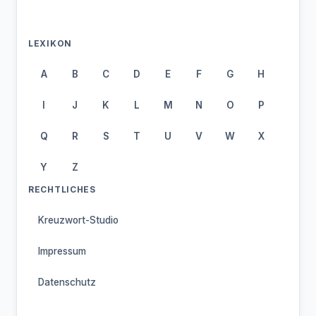
LEXIKON
A
B
C
D
E
F
G
H
I
J
K
L
M
N
O
P
Q
R
S
T
U
V
W
X
Y
Z
RECHTLICHES
Kreuzwort-Studio
Impressum
Datenschutz