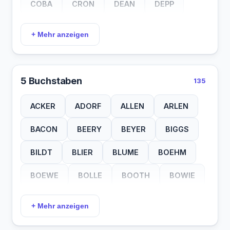
COBA
CRON
DEAN
DEPP
DIVA
DURY
DUSE
EYCK
+ Mehr anzeigen
FALK
FINK
FORD
GERE
GLAS
GOLD
HART
HELD
5 Buchstaben
135
HILL
HINZ
HOLT
HOPE
ACKER
ADORF
ALLEN
ARLEN
HORN
HURT
JOPP
JUPE
BACON
BEERY
BEYER
BIGGS
KAYE
KEAN
KEMP
KINZ
BILDT
BLIER
BLUME
BOEHM
KNEF
KOCH
KOWA
KRUG
BOEWE
BOLLE
BOOTH
BOWIE
LANG
LENZ
LOOS
MANN
BOYER
BRENT
BRICE
BURNS
+ Mehr anzeigen
MATZ
MIME
NASS
NERO
BUSCH
BYRNE
CAINE
CANDY