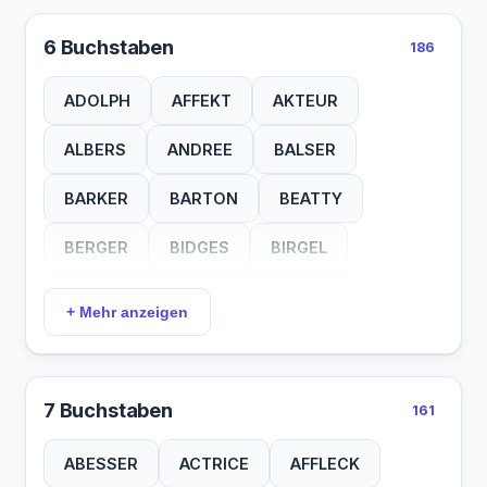
OTTO
PAGE
PECK
PENN
CHASE
CLIFT
COSBY
CRAIG
6 Buchstaben
186
PIEL
PITT
PIUR
REED
RITT
CURRY
DAMON
DELON
DESNY
ADOLPH
AFFEKT
AKTEUR
ROTH
RUSH
SHAW
SICA
DIEHL
DONAT
DREWS
DUVAL
ALBERS
ANDREE
BALSER
SIMA
STAR
TATI
TODD
EBERT
EGGER
EKHOF
ESCHE
BARKER
BARTON
BEATTY
TREE
VOSS
WARD
WEBB
FELMY
FINCH
FLYNN
FONDA
BERGER
BIDGES
BIRGEL
WECK
WEST
WIEN
WOLF
FORST
FRANZ
FUNES
GABIN
BLAISE
BOEHME
BOGART
YORK
+ Mehr anzeigen
GABLE
GEESE
GOETZ
GRANT
BRANDO
BREUER
BROLIN
GREIF
HAACK
HAGEN
HANKS
BROOKS
BRUEHL
CAGNEY
7 Buchstaben
161
HARDY
HASSE
HAWKE
HEINZ
CARREY
CASPAR
CLARIN
ABESSER
ACTRICE
AFFLECK
HINZE
HOGAN
HOPPE
IRONS