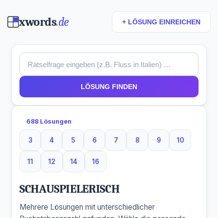
xwords
.de
+ LÖSUNG EINREICHEN
LÖSUNG FINDEN
688 Lösungen
3
4
5
6
7
8
9
10
3 Buchstaben
4 Buchstaben
5 Buchstaben
6 Buchstaben
7 Buchstaben
8 Buchstaben
9 Buchstaben
10 Buchsta
11
12
14
16
11 Buchstaben
12 Buchstaben
14 Buchstaben
16 Buchstaben
SCHAUSPIELERISCH
Mehrere Lösungen mit unterschiedlicher