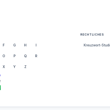
RECHTLICHES
F
G
H
I
Kreuzwort-Studi
O
P
Q
R
X
Y
Z
e
2