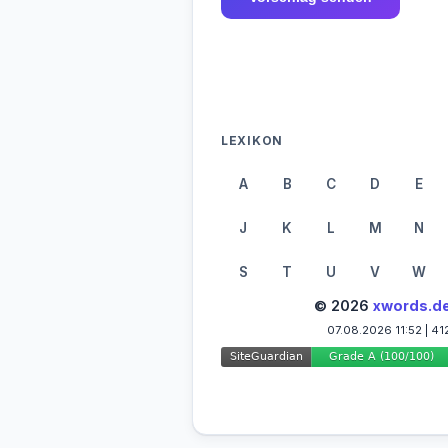
LEXIKON
A
B
C
D
E
J
K
L
M
N
S
T
U
V
W
© 2026
xwords.d
07.08.2026 11:52 | 41