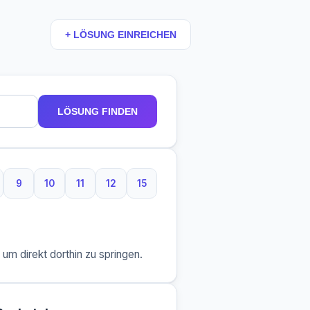
+ LÖSUNG EINREICHEN
LÖSUNG FINDEN
9
10
11
12
15
taben
Buchstaben
9 Buchstaben
10 Buchstaben
11 Buchstaben
12 Buchstaben
15 Buchstaben
m direkt dorthin zu springen.