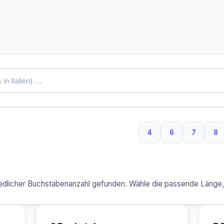
4
6
7
8
4 Buchstaben
6 Buchstaben
7 Buchs
8 
dlicher Buchstabenanzahl gefunden. Wähle die passende Länge, u