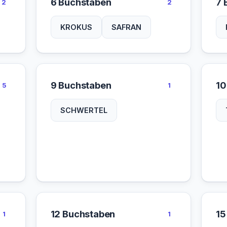
6 Buchstaben
7 
2
2
KROKUS
SAFRAN
9 Buchstaben
10
5
1
SCHWERTEL
12 Buchstaben
15
1
1