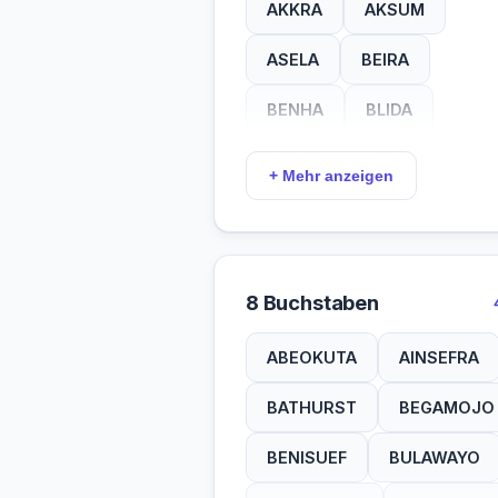
AKKRA
AKSUM
ASELA
BEIRA
BENHA
BLIDA
CEUTA
DAKAR
+ Mehr anzeigen
DERNA
DIKOA
DUALA
ENUGU
8 Buchstaben
ESNEH
GABES
ABEOKUTA
AINSEFRA
GAFSA
GANDO
BATHURST
BEGAMOJO
GELMA
GENEH
BENISUEF
BULAWAYO
GISEH
GIZEH
ISIRO