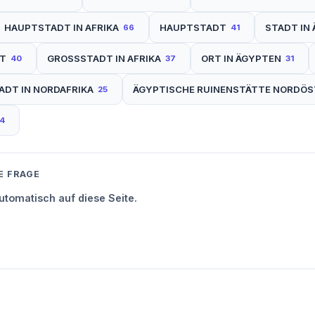
HAUPTSTADT IN AFRIKA
HAUPTSTADT
STADT IN
66
41
DT
GROSSSTADT IN AFRIKA
ORT IN ÄGYPTEN
40
37
31
ADT IN NORDAFRIKA
ÄGYPTISCHE RUINENSTÄTTE NORDÖST
25
4
E FRAGE
tomatisch auf diese Seite.