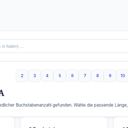
2
3
4
5
6
7
8
9
10
2 Buchstaben
3 Buchstaben
4 Buchstaben
5 Buchstaben
6 Buchstaben
7 Buchstaben
8 Buchstaben
9 Buchst
10
A
dlicher Buchstabenanzahl gefunden. Wähle die passende Länge, u