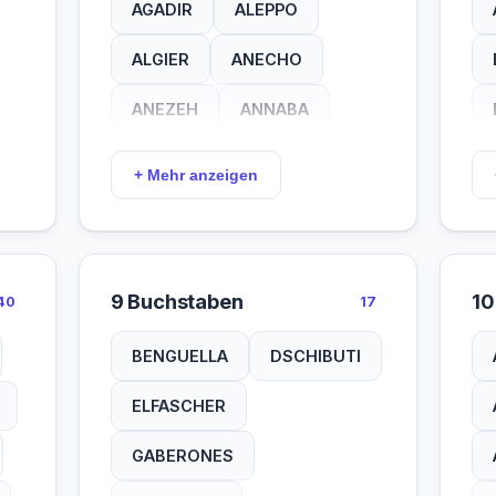
AGADIR
ALEPPO
ALGIER
ANECHO
ANEZEH
ANNABA
ARSILA
ASMARA
+ Mehr anzeigen
ASSUAN
BAMAKO
BANANA
BANGUI
9 Buchstaben
10
40
17
BANJUL
BIDJAN
BENGUELLA
DSCHIBUTI
BISSAU
BOUGIE
ELFASCHER
BUKOBA
CONKRY
GABERONES
DELLYS
DODOMA