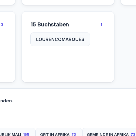
UDSCHA
ZINDER
15 Buchstaben
3
1
LOURENCOMARQUES
unden.
UBLIK MALI
ORT IN AFRIKA
GEMEINDE IN AFRIKA
165
73
73