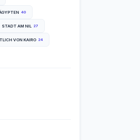
 ÄGYPTEN
40
STADT AM NIL
27
LICH VON KAIRO
24