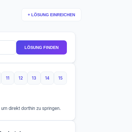
+ LÖSUNG EINREICHEN
LÖSUNG FINDEN
11
12
13
14
15
aben
 Buchstaben
11 Buchstaben
12 Buchstaben
13 Buchstaben
14 Buchstaben
15 Buchstaben
m direkt dorthin zu springen.