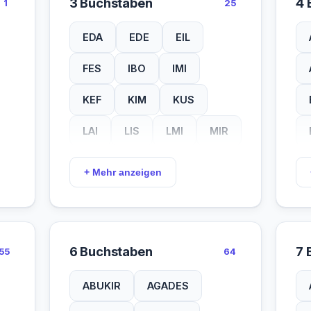
3 Buchstaben
4 
1
25
EDA
EDE
EIL
FES
IBO
IMI
KEF
KIM
KUS
LAI
LIS
LMI
MIR
NUR
OJO
OYO
+ Mehr anzeigen
SAR
SAY
TAO
TOR
TUR
WAR
6 Buchstaben
7 
55
64
WOI
WUM
YAL
ABUKIR
AGADES