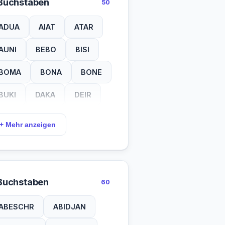
Buchstaben
50
ADUA
AIAT
ATAR
AUNI
BEBO
BISI
BOMA
BONA
BONE
BUKI
DAKA
DEIR
DELL
DJEN
DODO
+ Mehr anzeigen
EDEA
EDFU
EGGA
EHIL
FULU
GABE
Buchstaben
60
GASA
GAZA
GISE
ABESCHR
ABIDJAN
GIZA
HORA
IFNI