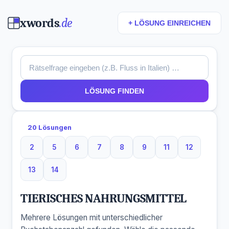
xwords
.de
+ LÖSUNG EINREICHEN
LÖSUNG FINDEN
20 Lösungen
2
5
6
7
8
9
11
12
2 Buchstaben
5 Buchstaben
6 Buchstaben
7 Buchstaben
8 Buchstaben
9 Buchstaben
11 Buchstaben
12 Buchsta
13
14
13 Buchstaben
14 Buchstaben
TIERISCHES NAHRUNGSMITTEL
Mehrere Lösungen mit unterschiedlicher