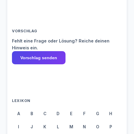
VORSCHLAG
Fehlt eine Frage oder Lösung? Reiche deinen
Hinweis ein.
Vorschlag senden
LEXIKON
A
B
C
D
E
F
G
H
I
J
K
L
M
N
O
P