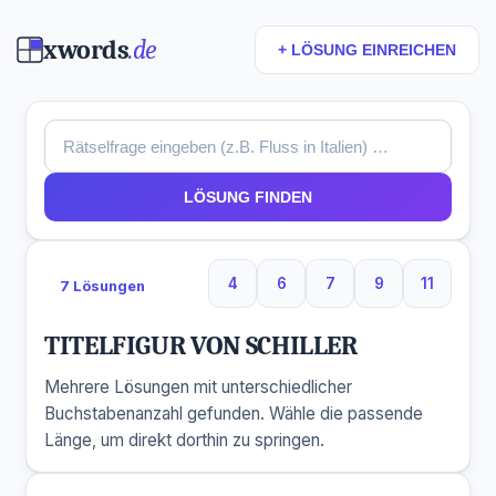
xwords
.de
+ LÖSUNG EINREICHEN
LÖSUNG FINDEN
4
6
7
9
11
7 Lösungen
4 Buchstaben
6 Buchstaben
7 Buchstaben
9 Buchstaben
11 Buchs
TITELFIGUR VON SCHILLER
Mehrere Lösungen mit unterschiedlicher
Buchstabenanzahl gefunden. Wähle die passende
Länge, um direkt dorthin zu springen.