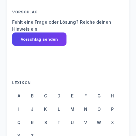
VORSCHLAG
Fehlt eine Frage oder Lösung? Reiche deinen
Hinweis ein.
Vorschlag senden
LEXIKON
A
B
C
D
E
F
G
H
I
J
K
L
M
N
O
P
Q
R
S
T
U
V
W
X
Y
Z