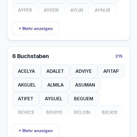
MINE
NAFI
NESE
NIDA
AYFER
AYGEN
AYLIN
AYNUR
NISA
PAYE
PERI
RANA
AYSEL
AYSEM
AYSEN
AYSIN
+ Mehr anzeigen
SEDA
SEMA
SENA
SIIR
AYSUN
AYTAC
AYTEN
AZIME
SILA
SUAT
SULE
SUNA
AZIZE
BAHAR
BALCA
BASAK
6 Buchstaben
215
TUBA
UGUR
ULYA
USEN
BEDIA
BENAN
BENGI
BENSU
ACELYA
ADALET
ADVIYE
AFITAP
ZARA
BERIA
BERIN
BERNA
BESTE
AKGUEL
ALMILA
ASUMAN
BETIL
BEYZA
BIKEM
BILGE
ATIFET
AYGUEL
BEGUEM
BIRSU
BUCAK
BUKET
BURCU
BEHICE
BEHIYE
BELGIN
BELKIS
CAGLA
CAGRI
CANAN
CANSU
BERRAK
BERRIN
BETUEL
+ Mehr anzeigen
CEMRE
CEYDA
CICEK
DAMLA