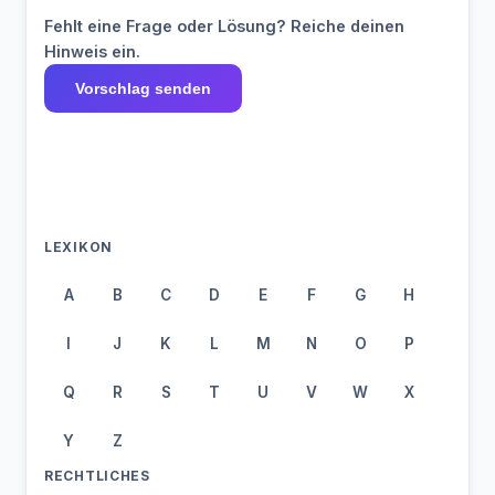
Fehlt eine Frage oder Lösung? Reiche deinen
Hinweis ein.
Vorschlag senden
LEXIKON
A
B
C
D
E
F
G
H
I
J
K
L
M
N
O
P
Q
R
S
T
U
V
W
X
Y
Z
RECHTLICHES