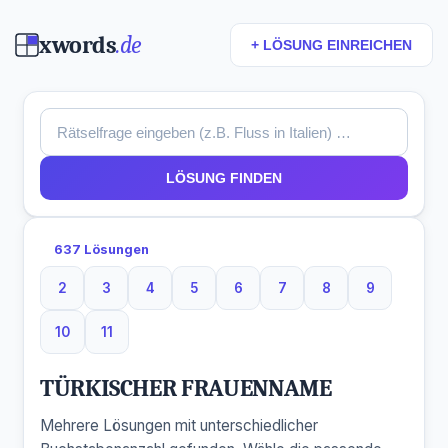
xwords
.de
+ LÖSUNG EINREICHEN
LÖSUNG FINDEN
637 Lösungen
2
3
4
5
6
7
8
9
2 Buchstaben
3 Buchstaben
4 Buchstaben
5 Buchstaben
6 Buchstaben
7 Buchstaben
8 Buchstaben
9 Buchsta
10
11
10 Buchstaben
11 Buchstaben
TÜRKISCHER FRAUENNAME
Mehrere Lösungen mit unterschiedlicher