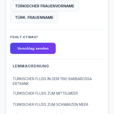
SEYYAL
SIDIKA
SOELEN
TÜRKISCHER FRAUENVORNAME
SOLMAZ
SONNUR
SULTAN
TÜRK. FRAUENNAME
TAHIRE
TALIBE
TENNUR
FEHLT ETWAS?
TOMRIS
TUELAY
TUELIN
Vorschlag senden
UBEYSE
UELFET
UELKER
UELKUE
UEMRAN
UENSEL
LEMMAORDNUNG
ULVIYE
VAHDET
VAHIDE
TÜRKISCHER FLUSS IN DEM 1190 BARBAROSSA
ERTRANK
VECIHE
VEFIKA
VESILE
VICDAN
TÜRKISCHER FLUSS ZUM MITTELMEER
VILDAN
VUSLAT
YAGMUR
TÜRKISCHER FLUSS ZUM SCHWARZEN MEER
YALDIZ
YAPRAK
YILDIT
YILDIZ