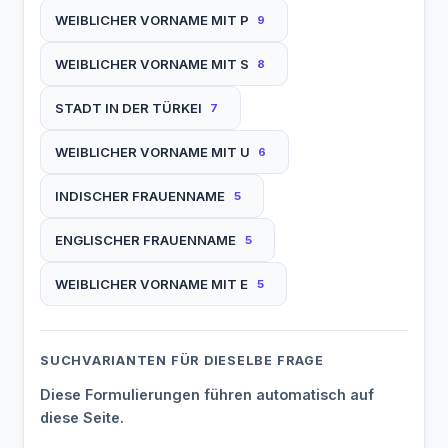
SAADET
SABIHA
SABITE
WEIBLICHER VORNAME MIT P
9
SACIDE
SADIYE
SAFFET
SAFIYE
WEIBLICHER VORNAME MIT S
8
SAHIBA
SAHIKA
SAKINE
STADT IN DER TÜRKEI
7
WEIBLICHER VORNAME MIT U
SALIHA
SALIHE
SALIME
6
INDISCHER FRAUENNAME
5
SAMIME
SANIYE
SAZIYE
ENGLISCHER FRAUENNAME
5
SEBNEM
SEFIKA
SEHNAZ
WEIBLICHER VORNAME MIT E
5
SELALE
SEMIHA
SENIHA
SENNUR
SERMIN
SERPIL
SUCHVARIANTEN FÜR DIESELBE FRAGE
SERTAB
SERTAP
SEVINC
Diese Formulierungen führen automatisch auf
diese Seite.
SEVTAP
SEVVAL
SEYHAN