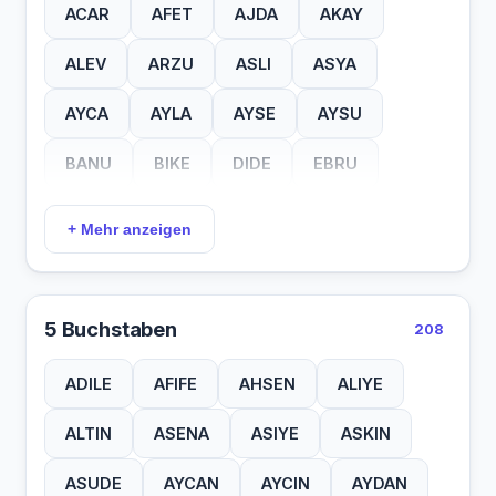
ACAR
AFET
AJDA
AKAY
ALEV
ARZU
ASLI
ASYA
AYCA
AYLA
AYSE
AYSU
BANU
BIKE
DIDE
EBRU
EKIN
ELIF
EMEL
ESEN
+ Mehr anzeigen
ESER
ESIN
ESMA
ESRA
EZGI
GAYE
GUEL
GUEN
5 Buchstaben
208
HALE
HURI
IDIL
ILKE
IMGE
ADILE
AFIFE
AHSEN
ALIYE
INCI
IPEK
IREM
ISIK
ISIL
ALTIN
ASENA
ASIYE
ASKIN
ISIN
ITIR
IZEL
JALE
LALE
ASUDE
AYCAN
AYCIN
AYDAN