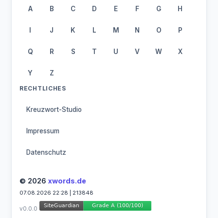
A
B
C
D
E
F
G
H
I
J
K
L
M
N
O
P
Q
R
S
T
U
V
W
X
Y
Z
RECHTLICHES
Kreuzwort-Studio
Impressum
Datenschutz
© 2026
xwords.de
07.08.2026 22:28 | 213848
v0.0.0