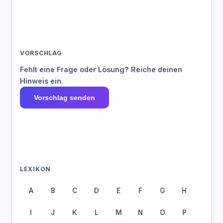
VORSCHLAG
Fehlt eine Frage oder Lösung? Reiche deinen
Hinweis ein.
Vorschlag senden
LEXIKON
A
B
C
D
E
F
G
H
I
J
K
L
M
N
O
P