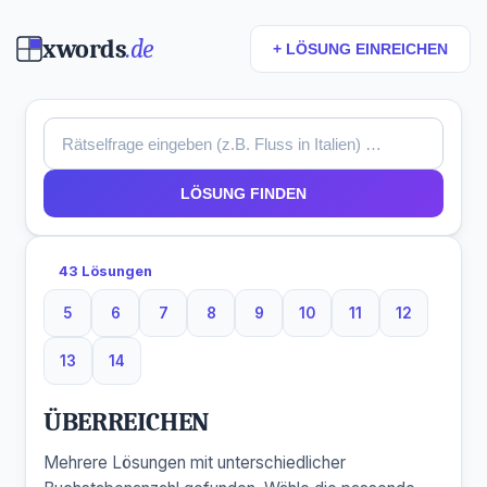
xwords
.de
+ LÖSUNG EINREICHEN
LÖSUNG FINDEN
43 Lösungen
5
6
7
8
9
10
11
12
5 Buchstaben
6 Buchstaben
7 Buchstaben
8 Buchstaben
9 Buchstaben
10 Buchstaben
11 Buchstaben
12 Buchst
13
14
13 Buchstaben
14 Buchstaben
ÜBERREICHEN
Mehrere Lösungen mit unterschiedlicher