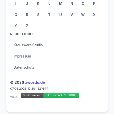
I
J
K
L
M
N
O
P
Q
R
S
T
U
V
W
X
Y
Z
RECHTLICHES
Kreuzwort-Studio
Impressum
Datenschutz
© 2026
xwords.de
07.08.2026 12:28 | 221644
v0.0.0