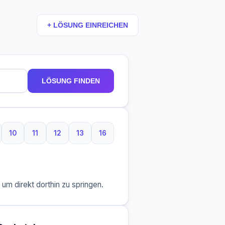
+ LÖSUNG EINREICHEN
LÖSUNG FINDEN
10
11
12
13
16
aben
Buchstaben
10 Buchstaben
11 Buchstaben
12 Buchstaben
13 Buchstaben
16 Buchstaben
m direkt dorthin zu springen.