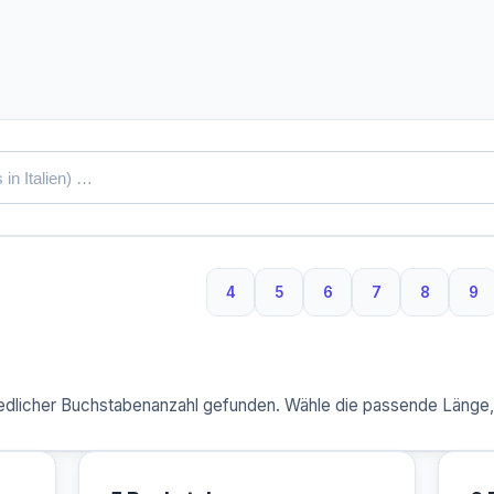
4
5
6
7
8
9
4 Buchstaben
5 Buchstaben
6 Buchstaben
7 Buchstaben
8 Buchst
9 
dlicher Buchstabenanzahl gefunden. Wähle die passende Länge, u