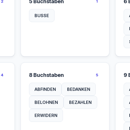
5 Buchstaben
6 
2
1
BUSSE
8 Buchstaben
9 
4
5
ABFINDEN
BEDANKEN
BELOHNEN
BEZAHLEN
ERWIDERN