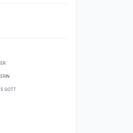
TER
ERIN
TS GOTT