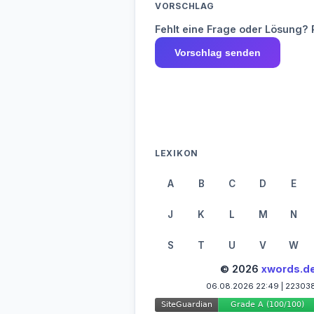
VORSCHLAG
Fehlt eine Frage oder Lösung? 
Vorschlag senden
LEXIKON
A
B
C
D
E
J
K
L
M
N
S
T
U
V
W
© 2026
xwords.d
06.08.2026 22:49 | 22303