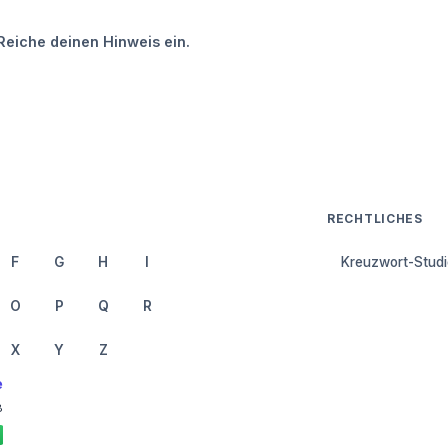
Reiche deinen Hinweis ein.
RECHTLICHES
F
G
H
I
Kreuzwort-Studi
O
P
Q
R
X
Y
Z
e
8