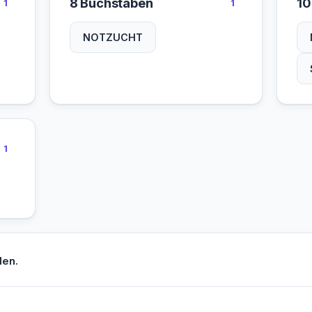
8 Buchstaben
10
1
1
NOTZUCHT
1
den.