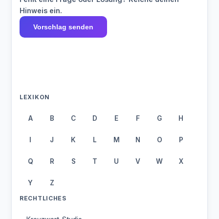
Hinweis ein.
Vorschlag senden
LEXIKON
A
B
C
D
E
F
G
H
I
J
K
L
M
N
O
P
Q
R
S
T
U
V
W
X
Y
Z
RECHTLICHES