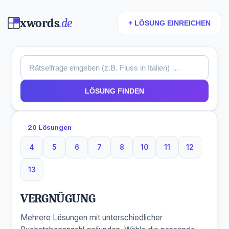
xwords
.de
+ LÖSUNG EINREICHEN
LÖSUNG FINDEN
20 Lösungen
4
5
6
7
8
10
11
12
4 Buchstaben
5 Buchstaben
6 Buchstaben
7 Buchstaben
8 Buchstaben
10 Buchstaben
11 Buchstaben
12 Buchst
13
13 Buchstaben
VERGNÜGUNG
Mehrere Lösungen mit unterschiedlicher