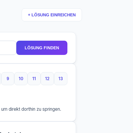
+ LÖSUNG EINREICHEN
LÖSUNG FINDEN
9
10
11
12
13
taben
Buchstaben
9 Buchstaben
10 Buchstaben
11 Buchstaben
12 Buchstaben
13 Buchstaben
m direkt dorthin zu springen.