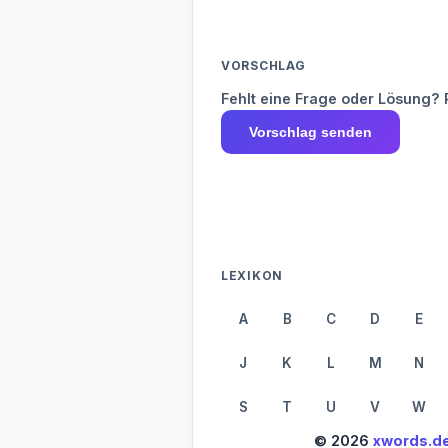
VORSCHLAG
Fehlt eine Frage oder Lösung? 
Vorschlag senden
LEXIKON
A
B
C
D
E
J
K
L
M
N
S
T
U
V
W
© 2026
xwords.d