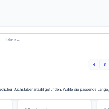
4
8
4 Buchs
8 
G
dlicher Buchstabenanzahl gefunden. Wähle die passende Länge, u