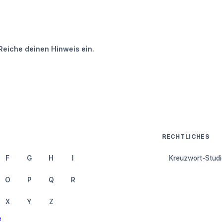
Reiche deinen Hinweis ein.
RECHTLICHES
F
G
H
I
Kreuzwort-Studi
O
P
Q
R
X
Y
Z
e