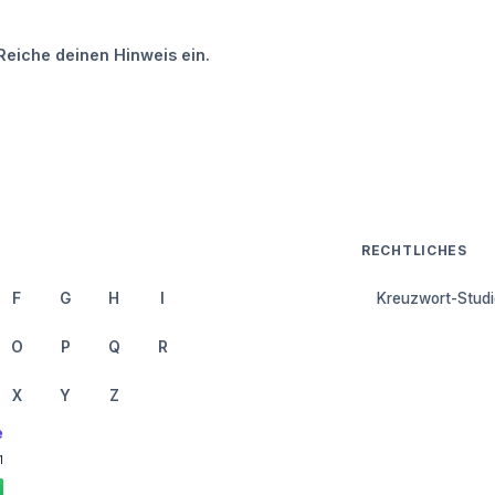
Reiche deinen Hinweis ein.
RECHTLICHES
F
G
H
I
Kreuzwort-Studi
O
P
Q
R
X
Y
Z
e
1