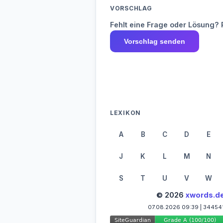
VORSCHLAG
Fehlt eine Frage oder Lösung? 
Vorschlag senden
LEXIKON
A
B
C
D
E
J
K
L
M
N
S
T
U
V
W
© 2026
xwords.d
07.08.2026 09:39 | 34454