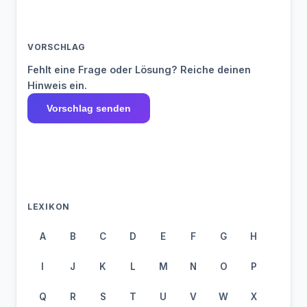
VORSCHLAG
Fehlt eine Frage oder Lösung? Reiche deinen
Hinweis ein.
Vorschlag senden
LEXIKON
A
B
C
D
E
F
G
H
I
J
K
L
M
N
O
P
Q
R
S
T
U
V
W
X