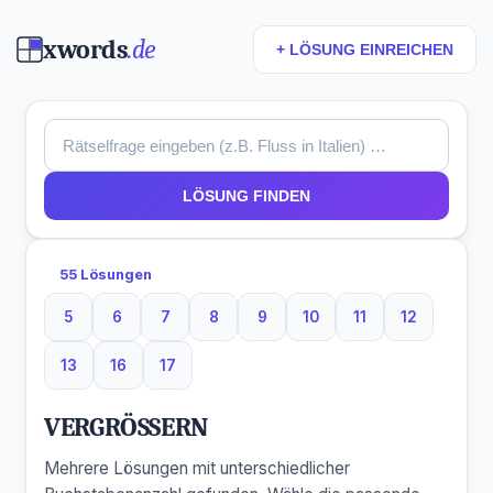
xwords
.de
+ LÖSUNG EINREICHEN
LÖSUNG FINDEN
55 Lösungen
5
6
7
8
9
10
11
12
5 Buchstaben
6 Buchstaben
7 Buchstaben
8 Buchstaben
9 Buchstaben
10 Buchstaben
11 Buchstaben
12 Buchst
13
16
17
13 Buchstaben
16 Buchstaben
17 Buchstaben
VERGRÖSSERN
Mehrere Lösungen mit unterschiedlicher