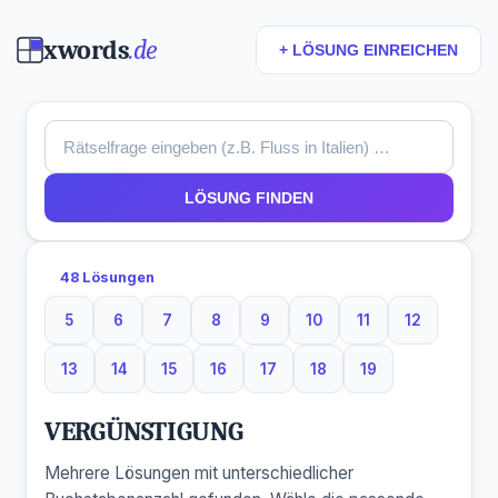
xwords
.de
+ LÖSUNG EINREICHEN
LÖSUNG FINDEN
48 Lösungen
5
6
7
8
9
10
11
12
5 Buchstaben
6 Buchstaben
7 Buchstaben
8 Buchstaben
9 Buchstaben
10 Buchstaben
11 Buchstaben
12 Buchst
13
14
15
16
17
18
19
13 Buchstaben
14 Buchstaben
15 Buchstaben
16 Buchstaben
17 Buchstaben
18 Buchstaben
19 Buchstaben
VERGÜNSTIGUNG
Mehrere Lösungen mit unterschiedlicher