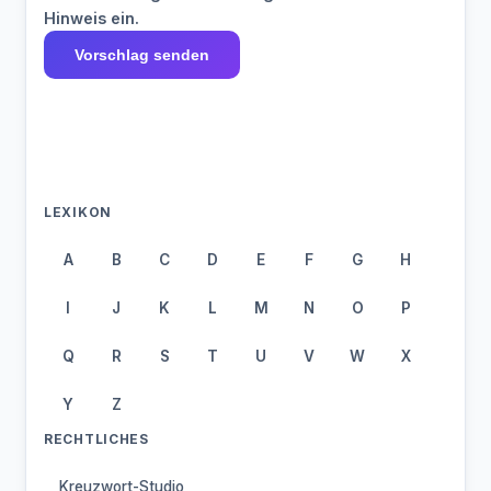
Hinweis ein.
Vorschlag senden
LEXIKON
A
B
C
D
E
F
G
H
I
J
K
L
M
N
O
P
Q
R
S
T
U
V
W
X
Y
Z
RECHTLICHES
Kreuzwort-Studio