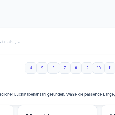
4
5
6
7
8
9
10
11
4 Buchstaben
5 Buchstaben
6 Buchstaben
7 Buchstaben
8 Buchstaben
9 Buchstaben
10 Buchs
11
dlicher Buchstabenanzahl gefunden. Wähle die passende Länge, u