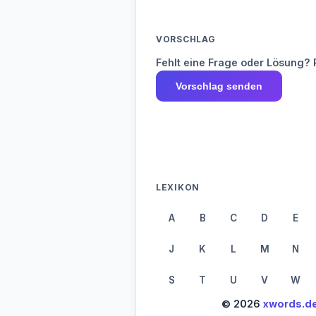
VORSCHLAG
Fehlt eine Frage oder Lösung? 
Vorschlag senden
LEXIKON
A
B
C
D
E
J
K
L
M
N
S
T
U
V
W
© 2026
xwords.d