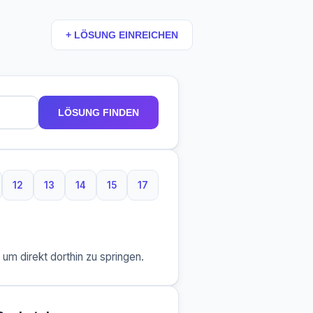
+ LÖSUNG EINREICHEN
LÖSUNG FINDEN
12
13
14
15
17
taben
 Buchstaben
12 Buchstaben
13 Buchstaben
14 Buchstaben
15 Buchstaben
17 Buchstaben
m direkt dorthin zu springen.