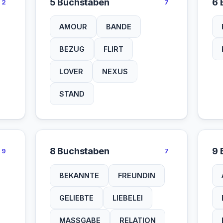
5 Buchstaben
6 
2
7
AMOUR
BANDE
BEZUG
FLIRT
LOVER
NEXUS
STAND
8 Buchstaben
9 
9
7
BEKANNTE
FREUNDIN
GELIEBTE
LIEBELEI
MASSGABE
RELATION