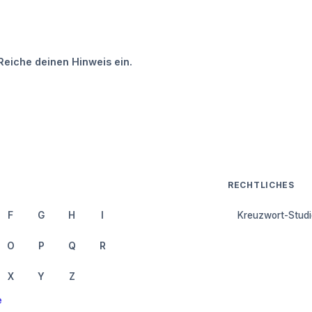
Reiche deinen Hinweis ein.
RECHTLICHES
F
G
H
I
Kreuzwort-Studi
O
P
Q
R
X
Y
Z
e