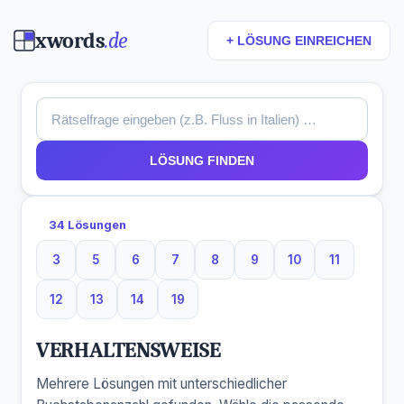
xwords
.de
+ LÖSUNG EINREICHEN
LÖSUNG FINDEN
34 Lösungen
3
5
6
7
8
9
10
11
3 Buchstaben
5 Buchstaben
6 Buchstaben
7 Buchstaben
8 Buchstaben
9 Buchstaben
10 Buchstaben
11 Buchsta
12
13
14
19
12 Buchstaben
13 Buchstaben
14 Buchstaben
19 Buchstaben
VERHALTENSWEISE
Mehrere Lösungen mit unterschiedlicher