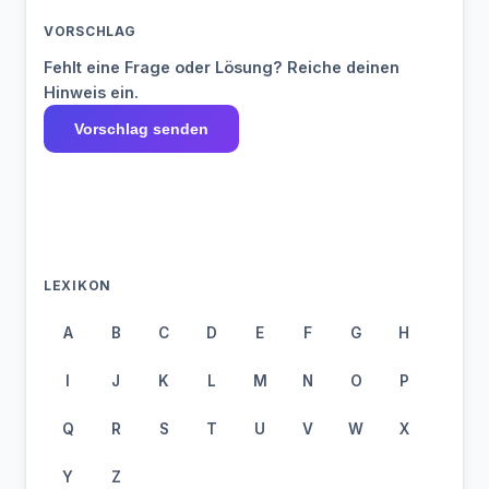
VORSCHLAG
Fehlt eine Frage oder Lösung? Reiche deinen
Hinweis ein.
Vorschlag senden
LEXIKON
A
B
C
D
E
F
G
H
I
J
K
L
M
N
O
P
Q
R
S
T
U
V
W
X
Y
Z