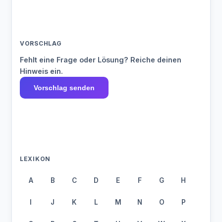
VORSCHLAG
Fehlt eine Frage oder Lösung? Reiche deinen
Hinweis ein.
Vorschlag senden
LEXIKON
A
B
C
D
E
F
G
H
I
J
K
L
M
N
O
P