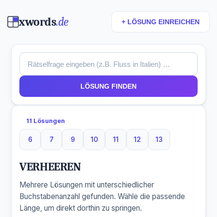
xwords
.de
+ LÖSUNG EINREICHEN
LÖSUNG FINDEN
11 Lösungen
6
7
9
10
11
12
13
6 Buchstaben
7 Buchstaben
9 Buchstaben
10 Buchstaben
11 Buchstaben
12 Buchstaben
13 Buchstaben
VERHEEREN
Mehrere Lösungen mit unterschiedlicher
Buchstabenanzahl gefunden. Wähle die passende
Länge, um direkt dorthin zu springen.