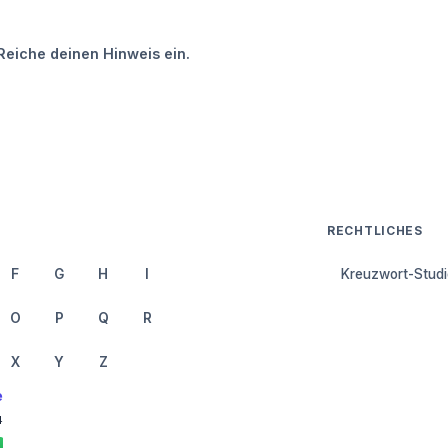
Reiche deinen Hinweis ein.
RECHTLICHES
F
G
H
I
Kreuzwort-Studi
O
P
Q
R
X
Y
Z
e
4