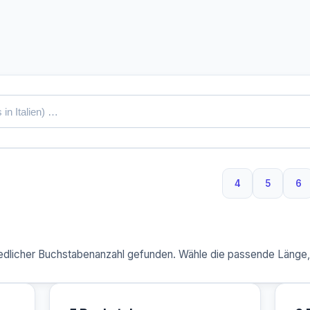
4
5
6
4 Buchstaben
5 Buchs
6 
dlicher Buchstabenanzahl gefunden. Wähle die passende Länge, u