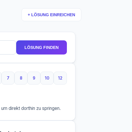
+ LÖSUNG EINREICHEN
LÖSUNG FINDEN
7
8
9
10
12
taben
Buchstaben
7 Buchstaben
8 Buchstaben
9 Buchstaben
10 Buchstaben
12 Buchstaben
m direkt dorthin zu springen.