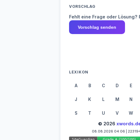
VORSCHLAG
Fehlt eine Frage oder Lösung? 
Vorschlag senden
LEXIKON
A
B
C
D
E
J
K
L
M
N
S
T
U
V
W
© 2026
xwords.d
08.08.2026 04:06 | 22319