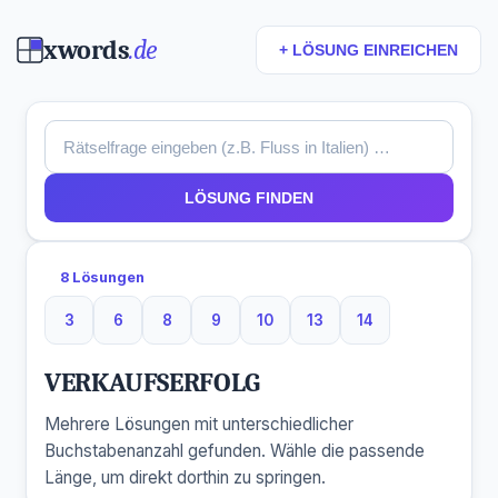
xwords
.de
+ LÖSUNG EINREICHEN
LÖSUNG FINDEN
8 Lösungen
3
6
8
9
10
13
14
3 Buchstaben
6 Buchstaben
8 Buchstaben
9 Buchstaben
10 Buchstaben
13 Buchstaben
14 Buchstaben
VERKAUFSERFOLG
Mehrere Lösungen mit unterschiedlicher
Buchstabenanzahl gefunden. Wähle die passende
Länge, um direkt dorthin zu springen.