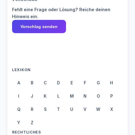
Fehlt eine Frage oder Lösung? Reiche deinen
Hinweis ein.
Vorschlag senden
LEXIKON
A
B
C
D
E
F
G
H
I
J
K
L
M
N
O
P
Q
R
S
T
U
V
W
X
Y
Z
RECHTLICHES