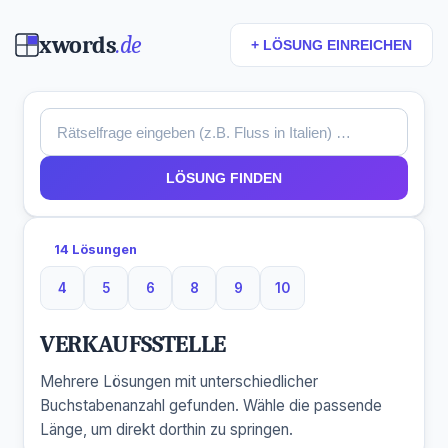
xwords
.de
+ LÖSUNG EINREICHEN
LÖSUNG FINDEN
14 Lösungen
4
5
6
8
9
10
4 Buchstaben
5 Buchstaben
6 Buchstaben
8 Buchstaben
9 Buchstaben
10 Buchstaben
VERKAUFSSTELLE
Mehrere Lösungen mit unterschiedlicher
Buchstabenanzahl gefunden. Wähle die passende
Länge, um direkt dorthin zu springen.