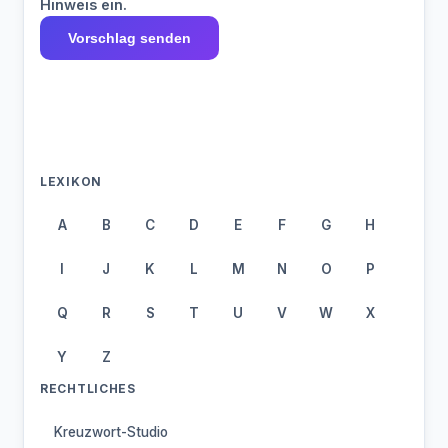
Hinweis ein.
Vorschlag senden
LEXIKON
A
B
C
D
E
F
G
H
I
J
K
L
M
N
O
P
Q
R
S
T
U
V
W
X
Y
Z
RECHTLICHES
Kreuzwort-Studio