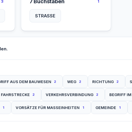
7 Buchstaben
3
1
STRASSE
den.
RIFF AUS DEM BAUWESEN
WEG
RICHTUNG
2
2
2
FAHRSTRECKE
VERKEHRSVERBINDUNG
BEGRIFF IM
2
2
VORSÄTZE FÜR MASSEINHEITEN
GEMEINDE
1
1
1