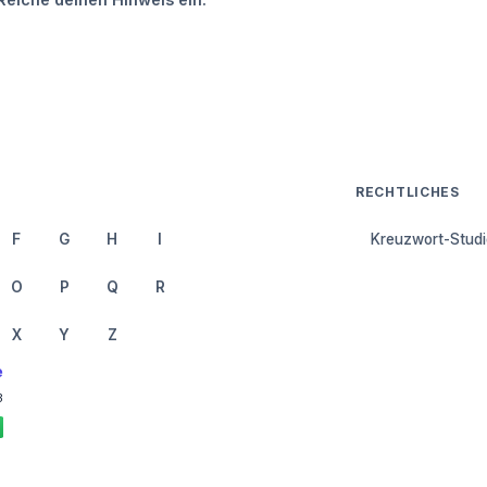
RECHTLICHES
F
G
H
I
Kreuzwort-Studi
O
P
Q
R
X
Y
Z
e
3