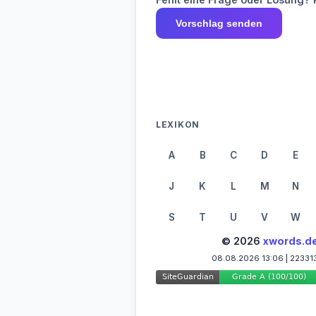
Vorschlag senden
LEXIKON
A
B
C
D
E
J
K
L
M
N
S
T
U
V
W
© 2026
xwords.d
08.08.2026 13:06 | 22331