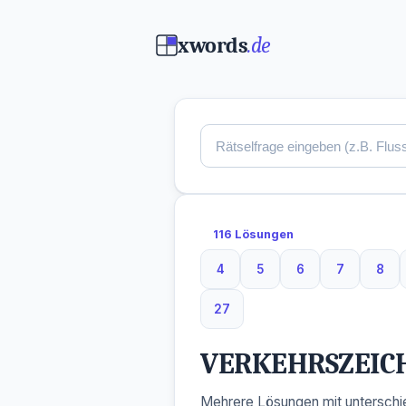
xwords
.de
116 Lösungen
4
5
6
7
8
4 Buchstaben
5 Buchstaben
6 Buchstaben
7 Buchsta
8 B
27
27 Buchstaben
VERKEHRSZEIC
Mehrere Lösungen mit unterschie