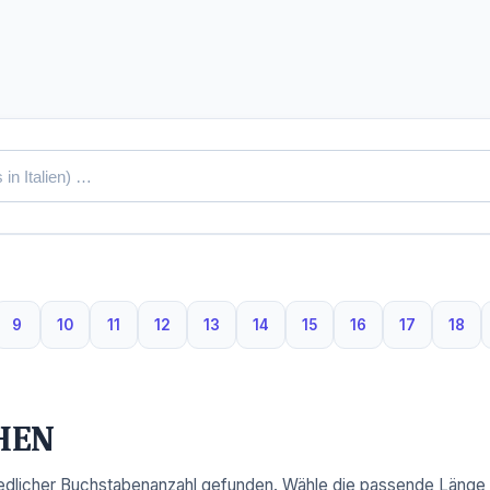
9
10
11
12
13
14
15
16
17
18
ben
uchstaben
9 Buchstaben
10 Buchstaben
11 Buchstaben
12 Buchstaben
13 Buchstaben
14 Buchstaben
15 Buchstaben
16 Buchstaben
17 Buchst
18 B
HEN
dlicher Buchstabenanzahl gefunden. Wähle die passende Länge, u