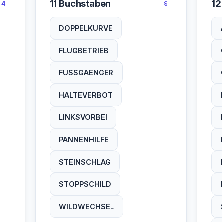
11 Buchstaben
12
4
9
DOPPELKURVE
FLUGBETRIEB
FUSSGAENGER
HALTEVERBOT
LINKSVORBEI
PANNENHILFE
STEINSCHLAG
STOPPSCHILD
WILDWECHSEL