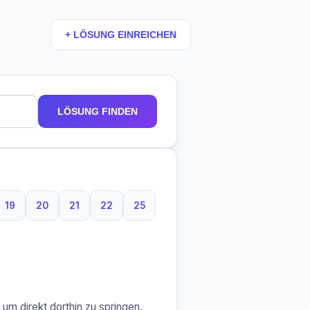
+ LÖSUNG EINREICHEN
LÖSUNG FINDEN
19
20
21
22
25
aben
uchstaben
19 Buchstaben
20 Buchstaben
21 Buchstaben
22 Buchstaben
25 Buchstaben
m direkt dorthin zu springen.