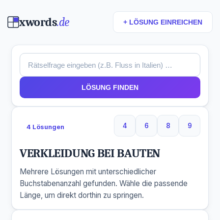
xwords
.de
+ LÖSUNG EINREICHEN
LÖSUNG FINDEN
4
6
8
9
4 Lösungen
4 Buchstaben
6 Buchstaben
8 Buchstaben
9 Buchs
VERKLEIDUNG BEI BAUTEN
Mehrere Lösungen mit unterschiedlicher
Buchstabenanzahl gefunden. Wähle die passende
Länge, um direkt dorthin zu springen.