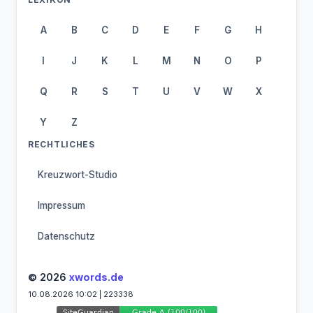
A
B
C
D
E
F
G
H
I
J
K
L
M
N
O
P
Q
R
S
T
U
V
W
X
Y
Z
RECHTLICHES
Kreuzwort-Studio
Impressum
Datenschutz
© 2026
xwords.de
10.08.2026 10:02 | 223338