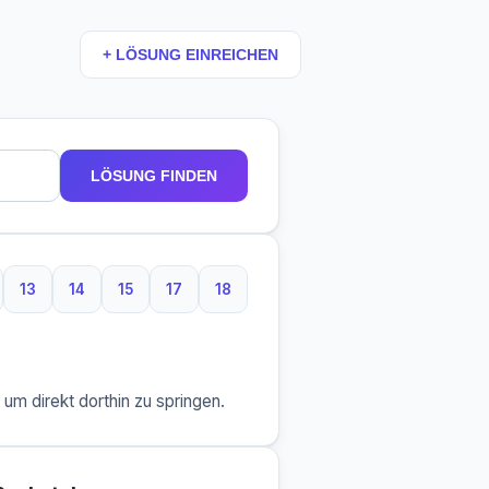
+ LÖSUNG EINREICHEN
LÖSUNG FINDEN
13
14
15
17
18
taben
 Buchstaben
13 Buchstaben
14 Buchstaben
15 Buchstaben
17 Buchstaben
18 Buchstaben
m direkt dorthin zu springen.