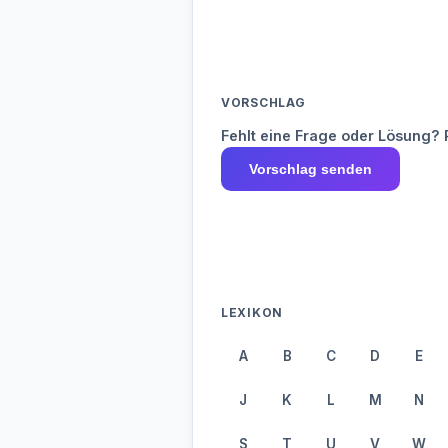
VORSCHLAG
Fehlt eine Frage oder Lösung? 
Vorschlag senden
LEXIKON
A
B
C
D
E
J
K
L
M
N
S
T
U
V
W