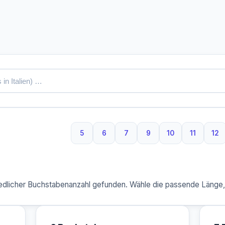
5
6
7
9
10
11
12
5 Buchstaben
6 Buchstaben
7 Buchstaben
9 Buchstaben
10 Buchstaben
11 Buchs
12
dlicher Buchstabenanzahl gefunden. Wähle die passende Länge, u