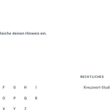
Reiche deinen Hinweis ein.
RECHTLICHES
F
G
H
I
Kreuzwort-Studi
O
P
Q
R
X
Y
Z