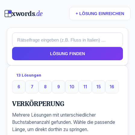
xwords
.de
+ LÖSUNG EINREICHEN
LÖSUNG FINDEN
13 Lösungen
6
7
8
9
10
11
15
16
6 Buchstaben
7 Buchstaben
8 Buchstaben
9 Buchstaben
10 Buchstaben
11 Buchstaben
15 Buchstaben
16 Buchst
VERKÖRPERUNG
Mehrere Lösungen mit unterschiedlicher
Buchstabenanzahl gefunden. Wähle die passende
Länge, um direkt dorthin zu springen.