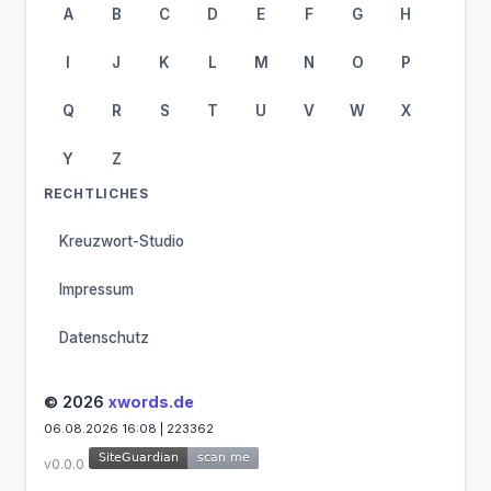
A
B
C
D
E
F
G
H
I
J
K
L
M
N
O
P
Q
R
S
T
U
V
W
X
Y
Z
RECHTLICHES
Kreuzwort-Studio
Impressum
Datenschutz
© 2026
xwords.de
06.08.2026 16:08 | 223362
v0.0.0