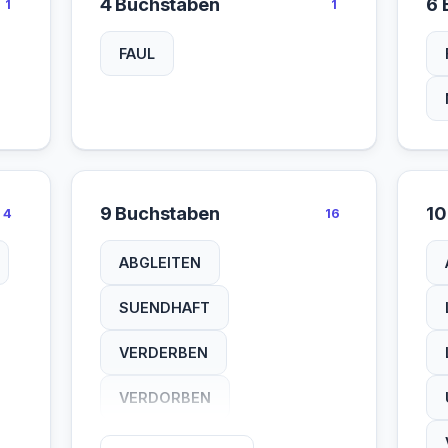
4 Buchstaben
6 
1
1
FAUL
9 Buchstaben
10
4
16
ABGLEITEN
SUENDHAFT
VERDERBEN
VERDORBEN
VERDRECKT
VERFALLEN