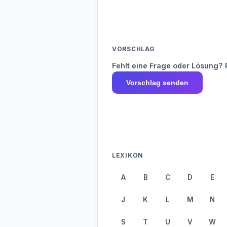
VORSCHLAG
Fehlt eine Frage oder Lösung? 
Vorschlag senden
LEXIKON
A
B
C
D
E
J
K
L
M
N
S
T
U
V
W