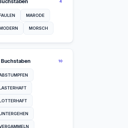
Buchstaben
4
FAULEN
MARODE
MODERN
MORSCH
 Buchstaben
10
ABSTUMPFEN
LASTERHAFT
LOTTERHAFT
UNTERGEHEN
VERGAMMELN