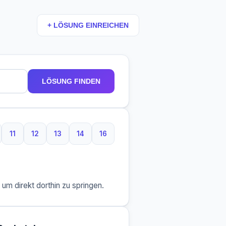
+ LÖSUNG EINREICHEN
LÖSUNG FINDEN
11
12
13
14
16
aben
 Buchstaben
11 Buchstaben
12 Buchstaben
13 Buchstaben
14 Buchstaben
16 Buchstaben
m direkt dorthin zu springen.