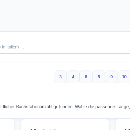
3
4
6
8
9
10
3 Buchstaben
4 Buchstaben
6 Buchstaben
8 Buchstaben
9 Buchst
10
dlicher Buchstabenanzahl gefunden. Wähle die passende Länge, u