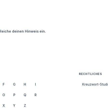
Reiche deinen Hinweis ein.
RECHTLICHES
F
G
H
I
Kreuzwort-Studi
O
P
Q
R
X
Y
Z