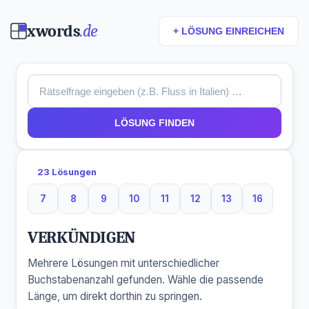
xwords
.de
+ LÖSUNG EINREICHEN
LÖSUNG FINDEN
23 Lösungen
7
8
9
10
11
12
13
16
7 Buchstaben
8 Buchstaben
9 Buchstaben
10 Buchstaben
11 Buchstaben
12 Buchstaben
13 Buchstaben
16 Buchst
VERKÜNDIGEN
Mehrere Lösungen mit unterschiedlicher
Buchstabenanzahl gefunden. Wähle die passende
Länge, um direkt dorthin zu springen.