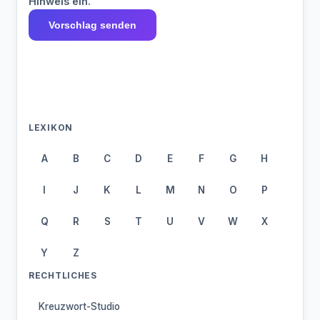
Hinweis ein.
Vorschlag senden
LEXIKON
A
B
C
D
E
F
G
H
I
J
K
L
M
N
O
P
Q
R
S
T
U
V
W
X
Y
Z
RECHTLICHES
Kreuzwort-Studio