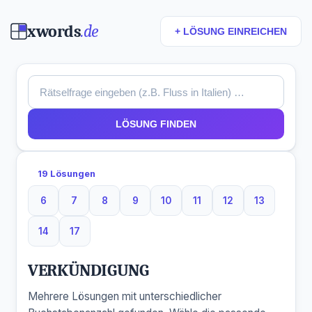
xwords
.de
+ LÖSUNG EINREICHEN
LÖSUNG FINDEN
19 Lösungen
6
7
8
9
10
11
12
13
6 Buchstaben
7 Buchstaben
8 Buchstaben
9 Buchstaben
10 Buchstaben
11 Buchstaben
12 Buchstaben
13 Buchst
14
17
14 Buchstaben
17 Buchstaben
VERKÜNDIGUNG
Mehrere Lösungen mit unterschiedlicher