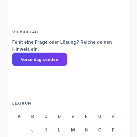
VORSCHLAG
Fehlt eine Frage oder Lösung? Reiche deinen
Hinweis ein.
Vorschlag senden
LEXIKON
A
B
C
D
E
F
G
H
I
J
K
L
M
N
O
P