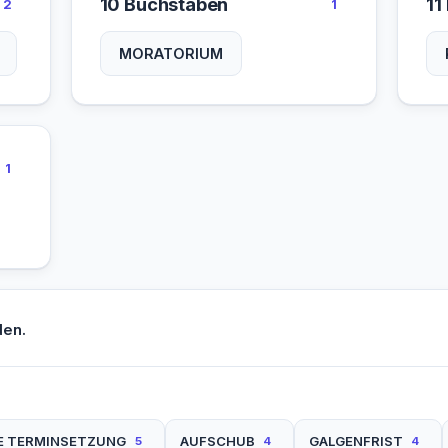
10 Buchstaben
11
2
1
MORATORIUM
1
den.
E TERMINSETZUNG
AUFSCHUB
GALGENFRIST
5
4
4