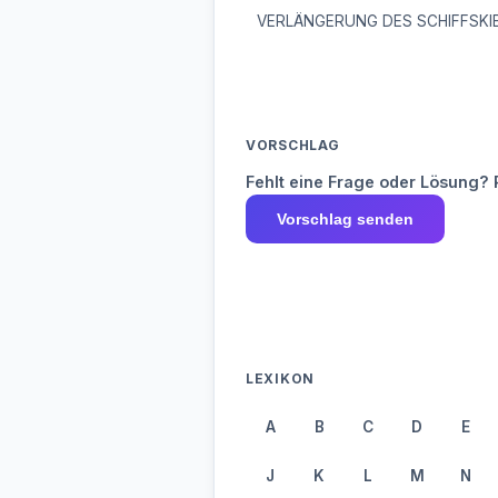
VERLÄNGERUNG DES SCHIFFSKI
VORSCHLAG
Fehlt eine Frage oder Lösung? 
Vorschlag senden
LEXIKON
A
B
C
D
E
J
K
L
M
N