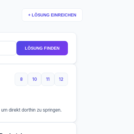
+ LÖSUNG EINREICHEN
LÖSUNG FINDEN
8
10
11
12
8 Buchstaben
10 Buchstaben
11 Buchstaben
12 Buchstaben
m direkt dorthin zu springen.