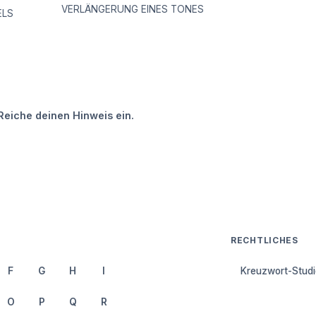
VERLÄNGERUNG EINES TONES
ELS
Reiche deinen Hinweis ein.
RECHTLICHES
F
G
H
I
Kreuzwort-Studi
O
P
Q
R