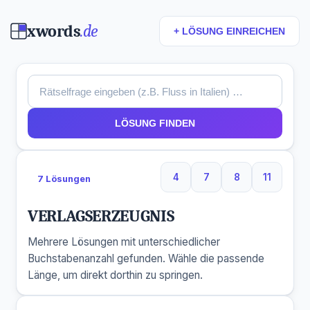
xwords
.de
+ LÖSUNG EINREICHEN
LÖSUNG FINDEN
4
7
8
11
7 Lösungen
4 Buchstaben
7 Buchstaben
8 Buchstaben
11 Buchs
VERLAGSERZEUGNIS
Mehrere Lösungen mit unterschiedlicher
Buchstabenanzahl gefunden. Wähle die passende
Länge, um direkt dorthin zu springen.