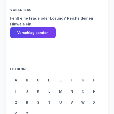
VORSCHLAG
Fehlt eine Frage oder Lösung? Reiche deinen
Hinweis ein.
Vorschlag senden
LEXIKON
A
B
C
D
E
F
G
H
I
J
K
L
M
N
O
P
Q
R
S
T
U
V
W
X
Y
Z