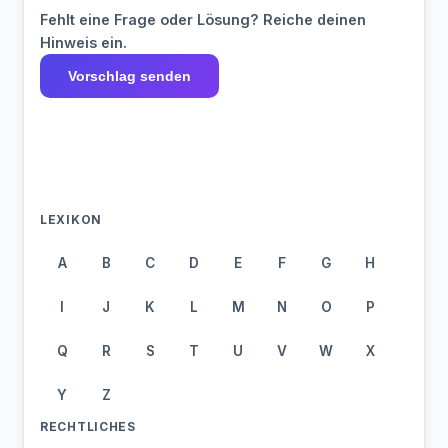
Fehlt eine Frage oder Lösung? Reiche deinen
Hinweis ein.
Vorschlag senden
LEXIKON
A
B
C
D
E
F
G
H
I
J
K
L
M
N
O
P
Q
R
S
T
U
V
W
X
Y
Z
RECHTLICHES