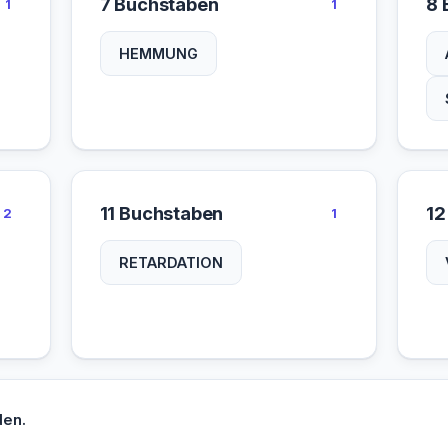
7 Buchstaben
8 
1
1
HEMMUNG
11 Buchstaben
12
2
1
RETARDATION
den.