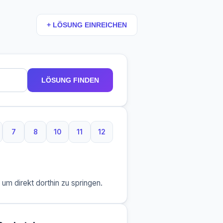
+ LÖSUNG EINREICHEN
LÖSUNG FINDEN
7
8
10
11
12
Buchstaben
7 Buchstaben
8 Buchstaben
10 Buchstaben
11 Buchstaben
12 Buchstaben
m direkt dorthin zu springen.