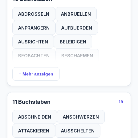
MITHOEREN
NACHSAGEN
ABDROSSELN
ANBRUELLEN
SCHAENDEN
SCHIMPFEN
ANPRANGERN
AUFBUERDEN
SCHMAEHEN
SCHNOEDEN
AUSRICHTEN
BELEIDIGEN
VERDERBEN
VERFOLGEN
BEOBACHTEN
BESCHAEMEN
VERLEIDEN
VERLETZEN
VERMIESEN
BESPITZELN
DEMUETIGEN
+ Mehr anzeigen
VERPETZEN
VORNEHMEN
DEZIMIEREN
EINDAEMMEN
ZERSETZEN
EINGRENZEN
INFAMIEREN
11 Buchstaben
19
MASSREGELN
MIESMACHEN
ABSCHNEIDEN
ANSCHWERZEN
NACHLASSEN
NACHTRAGEN
ATTACKIEREN
AUSSCHELTEN