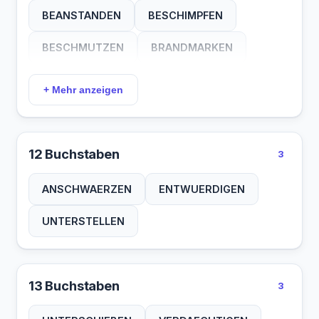
REDUZIEREN
VERKETZERN
BEANSTANDEN
BESCHIMPFEN
VERKNAPPEN
VERMINDERN
BESCHMUTZEN
BRANDMARKEN
VERPFEIFEN
VERRINGERN
BRUESKIEREN
DENUNZIEREN
+ Mehr anzeigen
VERTEUFELN
DIFFAMIEREN
ERNIEDRIGEN
HERABSETZEN
KLEINMACHEN
12 Buchstaben
3
KRITISIEREN
MADIGMACHEN
ANSCHWAERZEN
ENTWUERDIGEN
UEBERWACHEN
VERKLEINERN
UNTERSTELLEN
VERSCHREIEN
13 Buchstaben
3