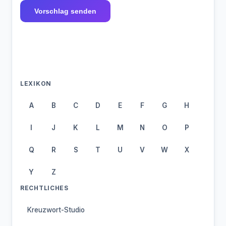
Vorschlag senden
LEXIKON
A
B
C
D
E
F
G
H
I
J
K
L
M
N
O
P
Q
R
S
T
U
V
W
X
Y
Z
RECHTLICHES
Kreuzwort-Studio