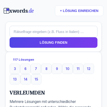
xwords
.de
+ LÖSUNG EINREICHEN
LÖSUNG FINDEN
117 Lösungen
3
6
7
8
9
10
11
12
3 Buchstaben
6 Buchstaben
7 Buchstaben
8 Buchstaben
9 Buchstaben
10 Buchstaben
11 Buchstaben
12 Buchst
13
14
15
13 Buchstaben
14 Buchstaben
15 Buchstaben
VERLEUMDEN
Mehrere Lösungen mit unterschiedlicher